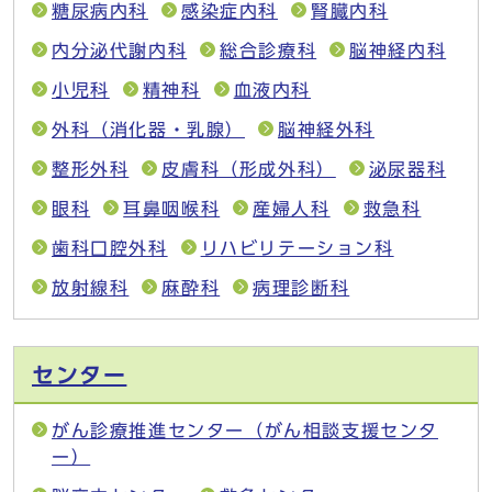
糖尿病内科
感染症内科
腎臓内科
内分泌代謝内科
総合診療科
脳神経内科
小児科
精神科
血液内科
外科（消化器・乳腺）
脳神経外科
整形外科
皮膚科（形成外科）
泌尿器科
眼科
耳鼻咽喉科
産婦人科
救急科
歯科口腔外科
リハビリテーション科
放射線科
麻酔科
病理診断科
センター
がん診療推進センター（がん相談支援センタ
ー）