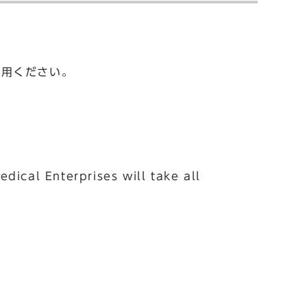
利用ください。
dical Enterprises will take all