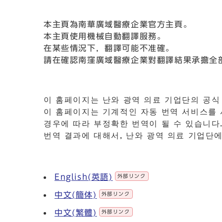
本主頁為南華廣域醫療企業官方主頁。
本主頁使用機械自動翻譯服務。
在某些情況下，翻譯可能不准確。
請在確認南窪廣域醫療企業對翻譯結果承擔全
이 홈페이지는 난와 광역 의료 기업단의 공식
이 홈페이지는 기계적인 자동 번역 서비스를
경우에 따라 부정확한 번역이 될 수 있습니다
번역 결과에 대해서, 난와 광역 의료 기업단에
English(英語)
外部リンク
中文(簡体)
外部リンク
中文(繁體)
外部リンク