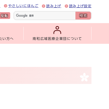
e
やさしいにほんご
読み上げ
読み上げ設定
検索
反転
たい方へ
南和広域医療企業団について