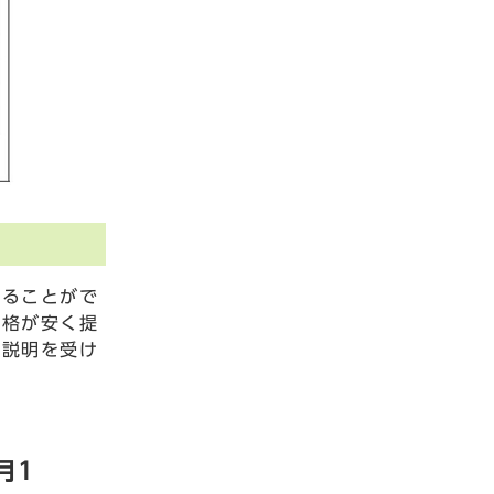
することがで
価格が安く提
の説明を受け
月1