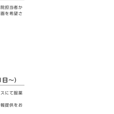
当院担当者か
参画を希望さ
1日〜）
クスにて服薬
情報提供をお