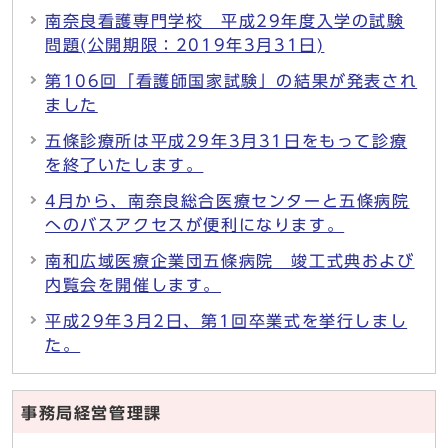
南奈良看護専門学校 平成29年度入学の試験
問題(公開期限：2019年3月31日)
第106回「看護師国家試験」の結果が発表され
ました
五條診療所は平成29年3月31日をもって診療
を終了いたします。
4月から、南奈良総合医療センターと五條病院
へのバスアクセスが便利になります。
南和広域医療企業団五條病院 竣工式典および
内覧会を開催します。
平成29年3月2日、第1回卒業式を挙行しまし
た。
事務局経営管理課