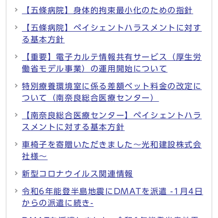
【五條病院】身体的拘束最小化のための指針
【五條病院】ペイシェントハラスメントに対す
る基本方針
【重要】電子カルテ情報共有サービス（厚生労
働省モデル事業）の運用開始について
特別療養環境室に係る差額ベット料金の改定に
ついて（南奈良総合医療センター）
【南奈良総合医療センター】ペイシェントハラ
スメントに対する基本方針
車椅子を寄贈いただきました～光和建設株式会
社様～
新型コロナウイルス関連情報
令和6年能登半島地震にDMATを派遣 -1月4日
からの派遣に続き-