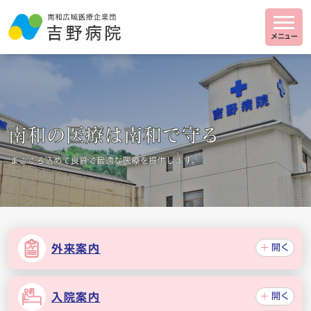
メニュー
外来案内
開く
入院案内
開く