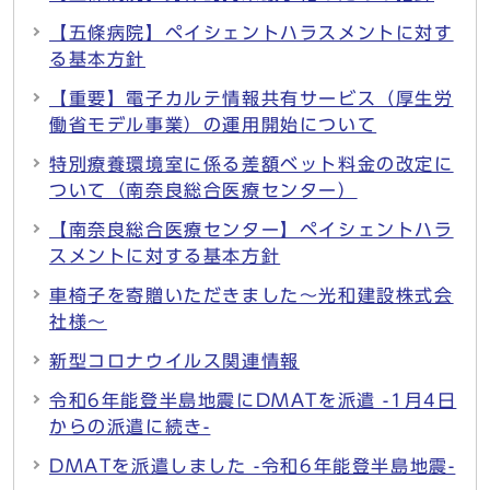
【五條病院】ペイシェントハラスメントに対す
る基本方針
【重要】電子カルテ情報共有サービス（厚生労
働省モデル事業）の運用開始について
特別療養環境室に係る差額ベット料金の改定に
ついて（南奈良総合医療センター）
【南奈良総合医療センター】ペイシェントハラ
スメントに対する基本方針
車椅子を寄贈いただきました～光和建設株式会
社様～
新型コロナウイルス関連情報
令和6年能登半島地震にDMATを派遣 -1月4日
からの派遣に続き-
DMATを派遣しました -令和6年能登半島地震-