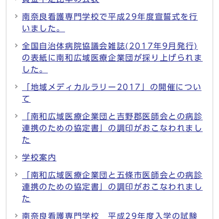
南奈良看護専門学校で平成29年度宣誓式を行
いました。
全国自治体病院協議会雑誌(2017年9月発行)
の表紙に南和広域医療企業団が採り上げられま
した。
「地域メディカルラリー2017」の開催につい
て
「南和広域医療企業団と吉野郡医師会との病診
連携のための協定書」の調印がおこなわれまし
た
学校案内
「南和広域医療企業団と五條市医師会との病診
連携のための協定書」の調印がおこなわれまし
た
南奈良看護専門学校 平成29年度入学の試験