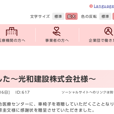
Languag
文字サイズ
色の反転
標準
拡大
標準
医療機関の方へ
事業者の方へ
企業団で働き
した～光和建設株式会社様～
16日]
ID:617
ソーシャルサイトへのリンクは別
合医療センターに、車椅子を寄贈していただくこととなり
原圭文様に感謝状を贈呈させていただきました。