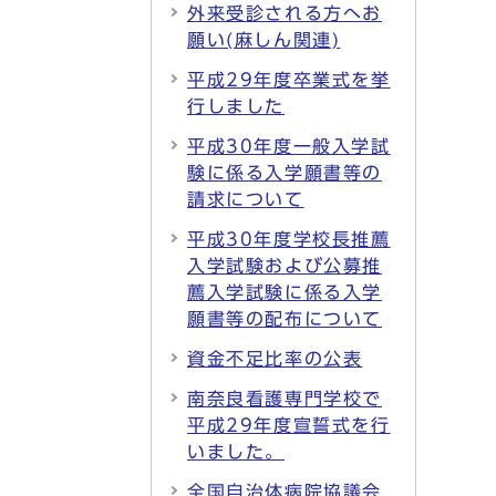
外来受診される方へお
願い(麻しん関連)
平成29年度卒業式を挙
行しました
平成30年度一般入学試
験に係る入学願書等の
請求について
平成30年度学校長推薦
入学試験および公募推
薦入学試験に係る入学
願書等の配布について
資金不足比率の公表
南奈良看護専門学校で
平成29年度宣誓式を行
いました。
全国自治体病院協議会