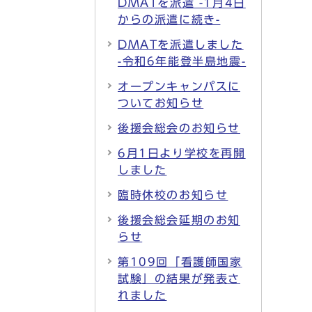
DMATを派遣 -1月4日
からの派遣に続き-
DMATを派遣しました
-令和6年能登半島地震-
オープンキャンパスに
ついてお知らせ
後援会総会のお知らせ
6月1日より学校を再開
しました
臨時休校のお知らせ
後援会総会延期のお知
らせ
第109回「看護師国家
試験」の結果が発表さ
れました