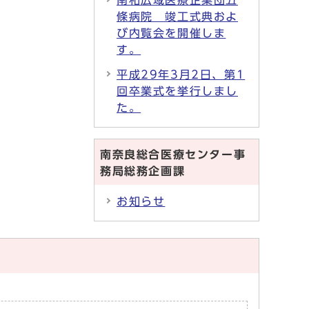
南和広域医療企業団五
條病院 竣工式典およ
び内覧会を開催しま
す。
平成29年3月2日、第1
回卒業式を挙行しまし
た。
南奈良総合医療センター事
務局総務企画課
お知らせ