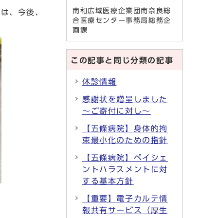
南和広域医療企業団南奈良総
すは、今後、
合医療センター事務局総務企
画課
この記事と同じ分類の記事
休診情報
感謝状を贈呈しました
～ご寄付に対し～
【五條病院】身体的拘
束最小化のための指針
【五條病院】ペイシェ
ントハラスメントに対
する基本方針
【重要】電子カルテ情
報共有サービス（厚生