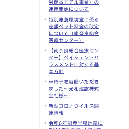
労働省モデル事業）の
運用開始について
特別療養環境室に係る
差額ベット料金の改定
について（南奈良総合
医療センター）
【南奈良総合医療セン
ター】ペイシェントハ
ラスメントに対する基
本方針
車椅子を寄贈いただき
ました～光和建設株式
会社様～
新型コロナウイルス関
連情報
令和6年能登半島地震に