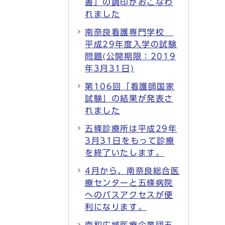
書」の調印がおこなわ
れました
南奈良看護専門学校
平成29年度入学の試験
問題(公開期限：2019
年3月31日)
第106回「看護師国家
試験」の結果が発表さ
れました
五條診療所は平成29年
3月31日をもって診療
を終了いたします。
4月から、南奈良総合医
療センターと五條病院
へのバスアクセスが便
利になります。