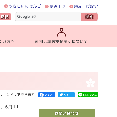
e
やさしいにほんご
読み上げ
読み上げ設定
検索
反転
たい方へ
南和広域医療企業団について
ウィンドウで開きます
、6月11
お問い合わせ