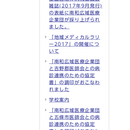
雑誌(2017年9月発行)
の表紙に南和広域医療
企業団が採り上げられ
ました。
「地域メディカルラリ
ー2017」の開催につ
いて
「南和広域医療企業団
と吉野郡医師会との病
診連携のための協定
書」の調印がおこなわ
れました
学校案内
「南和広域医療企業団
と五條市医師会との病
診連携のための協定