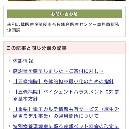
お問い合わせ
南和広域医療企業団南奈良総合医療センター事務局総務
企画課
この記事と同じ分類の記事
休診情報
感謝状を贈呈しました～ご寄付に対し～
【五條病院】身体的拘束最小化のための指針
【五條病院】ペイシェントハラスメントに対す
る基本方針
【重要】電子カルテ情報共有サービス（厚生労
働省モデル事業）の運用開始について
特別療養環境室に係る差額ベット料金の改定に