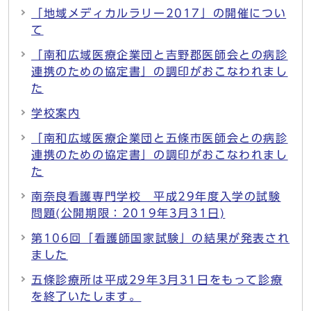
「地域メディカルラリー2017」の開催につい
て
「南和広域医療企業団と吉野郡医師会との病診
連携のための協定書」の調印がおこなわれまし
た
学校案内
「南和広域医療企業団と五條市医師会との病診
連携のための協定書」の調印がおこなわれまし
た
南奈良看護専門学校 平成29年度入学の試験
問題(公開期限：2019年3月31日)
第106回「看護師国家試験」の結果が発表され
ました
五條診療所は平成29年3月31日をもって診療
を終了いたします。