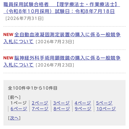
職員採用試験合格者 【理学療法士・作業療法士】
（令和8年10月採用）試験日：令和8年7月18日
[2026年7月31日]
全自動血液凝固測定装置の購入に係る一般競争
入札について
[2026年7月23日]
脳神経外科手術用顕微鏡の購入に係る一般競争
入札について
[2026年7月23日]
全100件中1から10件目
[前へ]
1ページ
2ページ
3ページ
4ページ
5ページ
6ページ
7ページ
8ページ
9ページ
10ページ
[
次へ
]