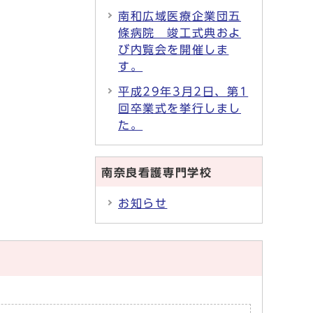
南和広域医療企業団五
條病院 竣工式典およ
び内覧会を開催しま
す。
平成29年3月2日、第1
回卒業式を挙行しまし
た。
南奈良看護専門学校
お知らせ