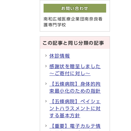
お問い合わせ
南和広域医療企業団南奈良看
護専門学校
この記事と同じ分類の記事
休診情報
感謝状を贈呈しました
～ご寄付に対し～
【五條病院】身体的拘
束最小化のための指針
【五條病院】ペイシェ
ントハラスメントに対
する基本方針
【重要】電子カルテ情