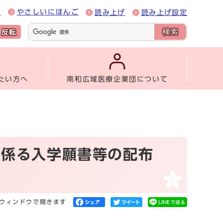
e
やさしいにほんご
読み上げ
読み上げ設定
検索
反転
たい方へ
南和広域医療企業団について
に係る入学願書等の配布
ウィンドウで開きます