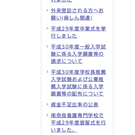
外来受診される方へお
願い(麻しん関連)
平成29年度卒業式を挙
行しました
平成30年度一般入学試
験に係る入学願書等の
請求について
平成30年度学校長推薦
入学試験および公募推
薦入学試験に係る入学
願書等の配布について
資金不足比率の公表
南奈良看護専門学校で
平成29年度宣誓式を行
いました。