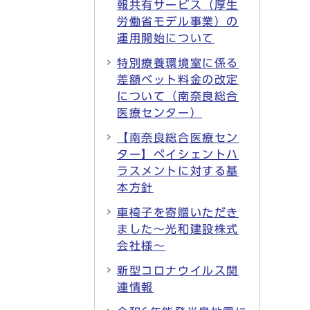
報共有サービス（厚生
労働省モデル事業）の
運用開始について
特別療養環境室に係る
差額ベット料金の改定
について（南奈良総合
医療センター）
【南奈良総合医療セン
ター】ペイシェントハ
ラスメントに対する基
本方針
車椅子を寄贈いただき
ました～光和建設株式
会社様～
新型コロナウイルス関
連情報