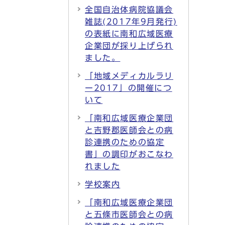
全国自治体病院協議会
雑誌(2017年9月発行)
の表紙に南和広域医療
企業団が採り上げられ
ました。
「地域メディカルラリ
ー2017」の開催につ
いて
「南和広域医療企業団
と吉野郡医師会との病
診連携のための協定
書」の調印がおこなわ
れました
学校案内
「南和広域医療企業団
と五條市医師会との病