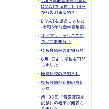
令和6年能登半島地震に
DMATを派遣 -1月4日
からの派遣に続き-
DMATを派遣しました
-令和6年能登半島地震-
オープンキャンパスに
ついてお知らせ
後援会総会のお知らせ
6月1日より学校を再開
しました
臨時休校のお知らせ
後援会総会延期のお知
らせ
第109回「看護師国家
試験」の結果が発表さ
れました