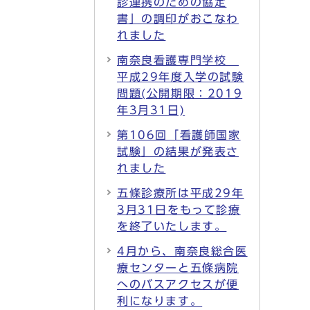
診連携のための協定
書」の調印がおこなわ
れました
南奈良看護専門学校
平成29年度入学の試験
問題(公開期限：2019
年3月31日)
第106回「看護師国家
試験」の結果が発表さ
れました
五條診療所は平成29年
3月31日をもって診療
を終了いたします。
4月から、南奈良総合医
療センターと五條病院
へのバスアクセスが便
利になります。