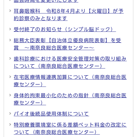
面会時間を変更いたします
耳鼻咽喉科 令和8年4月より【火曜日】が予
約診察のみとなります
受付終了のお知らせ（シンプル脳ドック）
総務大臣表彰【自治体立優良病院表彰】を受
賞 ～南奈良総合医療センター～
歯科診療における医療安全管理対策の取り組み
について（南奈良総合医療センター）
在宅医療情報連携加算について（南奈良総合医
療センター）
身体的拘束最小化のための指針（南奈良総合医
療センター）
バイオ後続品使用体制について
特別療養環境室に係る差額ベット料金の改定に
ついて（南奈良総合医療センター）