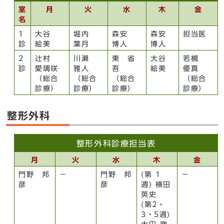
室
月
火
水
木
金
名
1
大谷
堀内
森安
森安
担当医
診
絵美
葉月
博人
博人
2
辻村
川瀬
東 省
大谷
若槻
診
愛璃咲
雅人
吾
絵美
優真
（総合
（総合
（総合
（総合
診療）
診療）
診療）
診療）
整形外科
整形外科診療担当表
月
火
水
木
金
門野 邦
－
門野 邦
(第 1
－
彦
彦
週) 横田
英史
(第2・
3・5週)