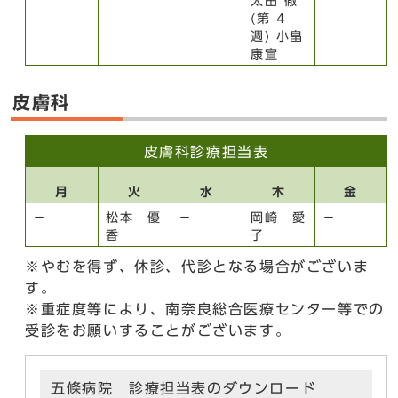
太田 徹
(第 4
週) 小畠
康宣
皮膚科
皮膚科診療担当表
月
火
水
木
金
－
松本 優
－
岡崎 愛
－
香
子
※やむを得ず、休診、代診となる場合がございま
す。
※重症度等により、南奈良総合医療センター等での
受診をお願いすることがございます。
五條病院 診療担当表のダウンロード